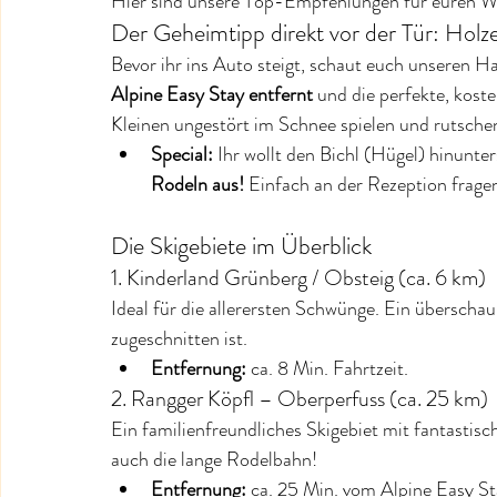
Hier sind unsere Top-Empfehlungen für euren W
Der Geheimtipp direkt vor der Tür: Holze
Bevor ihr ins Auto steigt, schaut euch unseren H
Alpine Easy Stay entfernt
 und die perfekte, kost
Kleinen ungestört im Schnee spielen und rutsche
Special:
 Ihr wollt den Bichl (Hügel) hinunte
Rodeln aus!
 Einfach an der Rezeption frage
Die Skigebiete im Überblick
1. Kinderland Grünberg / Obsteig (ca. 6 km)
Ideal für die allerersten Schwünge. Ein überschau
zugeschnitten ist.
Entfernung:
 ca. 8 Min. Fahrtzeit.
2. Rangger Köpfl – Oberperfuss (ca. 25 km)
Ein familienfreundliches Skigebiet mit fantastisch
auch die lange Rodelbahn!
Entfernung:
 ca. 25 Min. vom Alpine Easy St