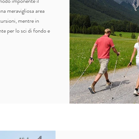
n modo imponente il
 una meravigliosa area
scursioni, mentre in
e per lo sci di fondo e