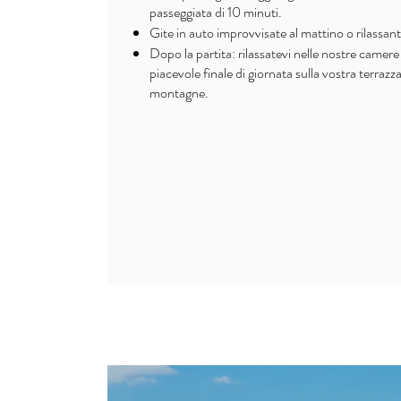
passeggiata di 10 minuti.
Gite in auto improvvisate al mattino o rilassanti
Dopo la partita: rilassatevi nelle nostre came
piacevole finale di giornata sulla vostra terrazz
montagne.