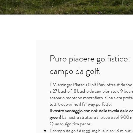
Puro piacere golfistico: 
campo da golf.
Il Mieminger Plateau Golf Park offre sfide spo
a 27 buche (18 buche da campionato e 9 buch
scenario montano mozzafiato. Che siate professi
tutti troveranno il fairway perfetto.
Il vostro vantaggio con noi: dalla tavola della 
green!
La nostra struttura si trova a soli 900 
Questo significa per te:
Il campo da golf è raggiungibile in soli 3 minut