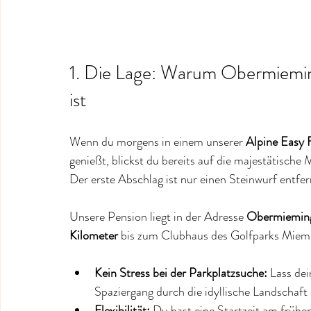
1. Die Lage: Warum Obermieming
ist
Wenn du morgens in einem unserer 
Alpine Easy 
genießt, blickst du bereits auf die majestätische 
Der erste Abschlag ist nur einen Steinwurf entfer
Unsere Pension liegt in der Adresse 
Obermiemin
Kilometer
 bis zum Clubhaus des Golfparks Miemi
Kein Stress bei der Parkplatzsuche:
 Lass de
Spaziergang durch die idyllische Landschaf
Flexibilität:
 Du hast eine Startzeit am früh