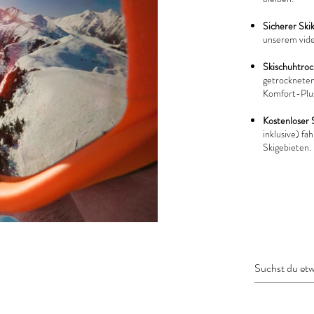
Sicherer Skik
unserem vide
Skischuhtro
getrockneten
Komfort-Plu
Kostenloser 
inklusive) f
Skigebieten.