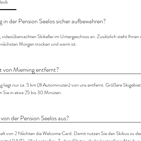
laub
 in der Pension Seelos sicher aufbewahren?
, videoübervachten Skikeller im Untergeschoss an. Zusätzlich steht Ihne
 nächsten Morgen trocken und warm ist.
et von Mieming entfernt?
g liegt nur ca. 5 km (8 Autominuten) von uns entfernt. Größere Skigebi
n Sie in etwa 25 bis 30 Minuten.
 von der Pension Seelos aus?
thalt von 2 Nächten die Welcome Card. Damit nutzen Sie den Skibus zu de
mittel (VVT) völlig kostenfrei. Zudem fährt auch der kostenfreie Aktivbu