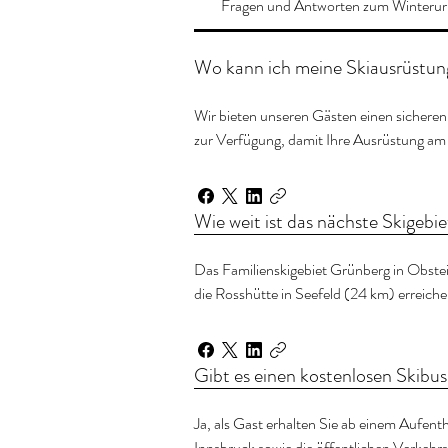
Fragen und Antworten zum Winterur
Wo kann ich meine Skiausrüstung
Wir bieten unseren Gästen einen sicheren
zur Verfügung, damit Ihre Ausrüstung am
Wie weit ist das nächste Skigebi
Das Familienskigebiet Grünberg in Obstei
die Rosshütte in Seefeld (24 km) erreiche
Gibt es einen kostenlosen Skibus
Ja, als Gast erhalten Sie ab einem Aufen
Innsbruck sowie die öffentlichen Verkehrs