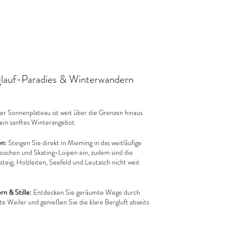
lauf-Paradies & Winterwandern
r Sonnenplateau ist weit über die Grenzen hinaus
sein sanftes Winterangebot.
en:
Steigen Sie direkt in Mieming in das weitläufige
ssischen und Skating-Loipen ein, zudem sind die
teig, Holzleiten, Seefeld und Leutasch nicht weit
n & Stille:
Entdecken Sie geräumte Wege durch
te Weiler und genießen Sie die klare Bergluft abseits