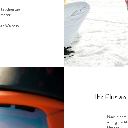
 tauchen Sie
0 Meter.
den Weltcup-
Ihr Plus a
Nach einem T
alles gedach
bleiben: