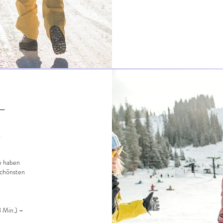
 –
e
le haben
schönsten
8 Min.) –