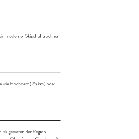
n ein moderner Skischuhtrockner
ete wie Hochoetz (25 km) oder
n Skigebieten der Region
s nach Obsteig zum Grünberglift.