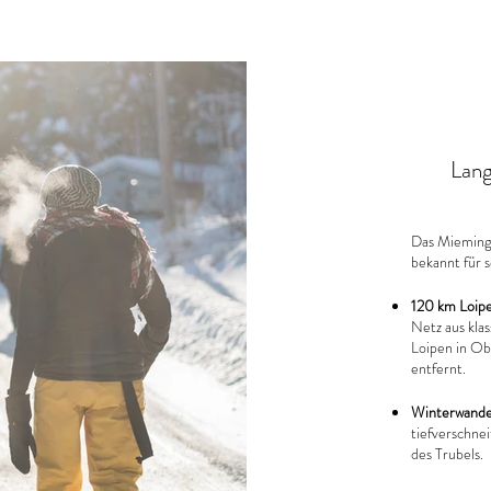
Lang
Das Mieminge
bekannt für 
120 km Loip
Netz aus kla
Loipen in Obs
entfernt.
Winterwander
tiefverschnei
des Trubels.