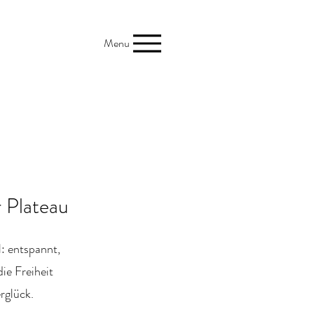
Menu
 Plateau
l: entspannt,
ie Freiheit
rglück.